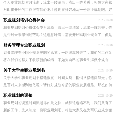
个人职业规划岁月流逝，流出一缕清泉，流出一阵芳香，相信大家都
对即将开始的工作很有信心吧！趁现在好好地写一份职业规划吧。好
的职业规划是什么样的呢？下面是小编帮大家整理的个人...
职业规划培训心得体会
2023-10-20
职业规划培训心得体会岁月流逝，流出一缕清泉，流出一阵芳香，你
是否对未来感到迷茫呢？这也意味着，需要开始写职业规划了。但是
你知道怎样才能写的好吗？以下是小编精心整理的职业规划...
财务管理专业职业规划
2023-10-20
财务管理专业职业规划光阴的迅速，一眨眼就过去了，我们的工作又
将在我们的努力下收获新的成绩，不如为自己的职业生涯做个规划
吧。到底应如何做职业规划呢？以下是小编为大家整理的...
关于大学生职业规划书
2023-10-20
关于大学生职业规划书指缝很宽，时间太瘦，悄悄从指缝间溜走，你
是否对未来感到迷茫呢？请好好规划今后的职业发展道路。那么如何
做出一份高质量的职业规划呢？以下是小编为大家收集的...
职业规划的调整
2023-10-20
职业规划的调整时间流逝得如此之快，就算追也追不到，我们又有了
新的工作，先来制定一份职业规划吧。相信大家又在为写职业规划犯