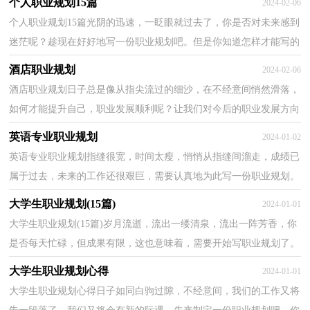
个人职业规划15篇
2024-02-06
个人职业规划15篇光阴的迅速，一眨眼就过去了，你是否对未来感到
迷茫呢？趁现在好好地写一份职业规划吧。但是你知道怎样才能写的
好吗？以下是小编精心整理的个人职业规划，欢迎大家分...
酒店职业规划
2024-02-06
酒店职业规划日子总是像从指尖流过的细沙，在不经意间悄然滑落，
如何才能提升自己，职业发展顺利呢？让我们对今后的职业发展方向
做个计划吧。但是你知道怎样才能写的好吗？以下是小编...
英语专业职业规划
2024-01-02
英语专业职业规划指缝很宽，时间太瘦，悄悄从指缝间溜走，成绩已
属于过去，未来的工作还很艰巨，需要认真地为此写一份职业规划。
那么一份好的职业规划是怎么样的呢？下面是小编精心整理...
大学生职业规划(15篇)
2024-01-01
大学生职业规划(15篇)岁月流逝，流出一缕清泉，流出一阵芳香，你
是否每天忙碌，但成果有限，这也意味着，需要开始写职业规划了。
那么一份好的职业规划是怎么样的呢？下面是小编收集整理的...
大学生职业规划心得
2024-01-01
大学生职业规划心得日子如同白驹过隙，不经意间，我们的工作又将