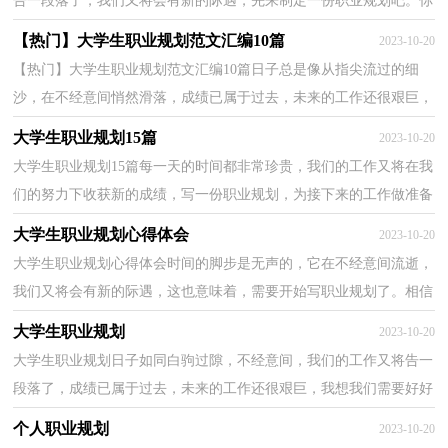
告一段落了，我们又将会有新的际遇，先来制定一份职业规划吧。你
知道怎样的职业规划才是适合自己的吗？以下是小编为大...
【热门】大学生职业规划范文汇编10篇
2023-10-20
【热门】大学生职业规划范文汇编10篇日子总是像从指尖流过的细
沙，在不经意间悄然滑落，成绩已属于过去，未来的工作还很艰巨，
不如为自己的职业生涯做个规划吧。那么如何做出一份高...
大学生职业规划15篇
2023-10-20
大学生职业规划15篇每一天的时间都非常珍贵，我们的工作又将在我
们的努力下收获新的成绩，写一份职业规划，为接下来的工作做准备
吧！相信很多人都是毫无头绪、内心崩溃的状态吧！下面...
大学生职业规划心得体会
2023-10-20
大学生职业规划心得体会时间的脚步是无声的，它在不经意间流逝，
我们又将会有新的际遇，这也意味着，需要开始写职业规划了。相信
很多人都是毫无头绪、内心崩溃的状态吧！下面是小编为...
大学生职业规划
2023-10-20
大学生职业规划日子如同白驹过隙，不经意间，我们的工作又将告一
段落了，成绩已属于过去，未来的工作还很艰巨，我想我们需要好好
地做个职业规划了。那么职业规划书要怎么写呢？以下是小...
个人职业规划
2023-10-20