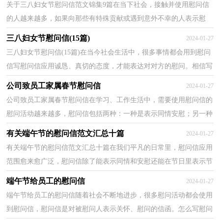
关于三八妇女节慰问信范文锦集9篇在当下社会，接触并使用慰问信
的人越来越多，如果向那些有特殊贡献或遇到意外不幸的人表示慰
问，可以写一封慰问信。相信很多朋友都对写慰问信感...
三八妇女节慰问信(15篇)
2024-01-27
三八妇女节慰问信(15篇)在当今社会生活中，很多事情都会用到慰问
信写慰问信应用诚恳、真切的态度，才能表达对对方的慰问。相信写
慰问信是一个让许多人都头痛的问题，以下是小编精...
公司致员工家属春节慰问信
2024-01-27
公司致员工家属春节慰问信在学习、工作生活中，需要使用慰问信的
慰问活动越来越多，慰问信包括两种：一种是表示同情安慰；另一种
是在节日表示问候。那么，怎么去写慰问信呢？下面是小编...
有关端午节的慰问信范文汇总十篇
2024-01-27
有关端午节的慰问信范文汇总十篇在我们平凡的日常里，慰问信应用
范围愈来愈广泛，慰问信除了能表示同情和安慰还能在节日里表示节
日问候。还是对慰问信一筹莫展吗？下面是小编帮大...
端午节给员工的慰问信
2024-01-27
端午节给员工的慰问信随着社会不断地进步，很多慰问活动都会使用
到慰问信，慰问信是对被慰问人表示关怀、慰问的信函。怎么写慰问