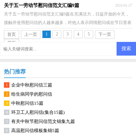
信才能避免踩雷呢？以下是小编为大家收集的端午节...
关于五一劳动节慰问信范文汇编9篇
2024-01-27
关于五一劳动节慰问信范文汇编9篇在充满活力，日益开放的今天，
接触并使用慰问信的人越来越多，对他人表示同情慰问或在节日里表
示问候，都可以使用慰问信。来参考自己需要的慰问信...
1
2
3
4
5
首页
上一页
下一页
尾页
热门推荐
1
企业中秋慰问信三篇
2
给生病同学的慰问信
3
中秋慰问信15篇
4
环卫工人慰问信(集合15篇)
5
有关中秋节慰问信范文锦集九篇
6
高温慰问信模板集锦5篇