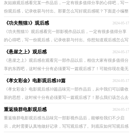
灰姑娘观后感看完某一作品后，一定有很多值得分享的心得吧，写一
份观后感，记录收获与付出。那要怎么写好观后感呢？下面是小编整
理的灰姑娘观后感，欢迎大家借鉴与参考，希望对大家有所...
《功夫熊猫3》观后感
2024-05-17
《功夫熊猫3》观后感看完一部影视作品以后，一定有很多值得分享
的心得吧，写一份观后感，记录收获与付出。你想知道观后感怎么写
吗？下面是小编为大家整理的《功夫熊猫3》观后感，希望...
《悬崖之上》观后感
2024-05-17
《悬崖之上》观后感在观看完一部作品以后，相信大家有很多值得分
享的东西吧，这时候十分有必须要写一篇观后感了！可能你现在毫无
头绪吧，下面是小编精心整理的《悬崖之上》观后感，仅...
《孝女彩金》电影观后感10篇
2024-05-17
《孝女彩金》电影观后感10篇品味完一部作品后，从中我们可以吸收
新的思想，这时候十分有必须要写一篇观后感了！那么我们该怎么去
写观后感呢？下面是小编收集整理的《孝女彩金》电影...
重返狼群电影观后感
2024-05-17
重返狼群电影观后感当品味完一部影视作品后，能够给我们不少启
示，此时需要认真地做好记录，写写观后感了。到底应如何写观后感