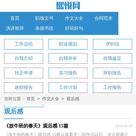
首页
职场文书
作文大全
合同范本
演讲致辞
条据书信
好词好句
工作总结
职业规划
求职信
自我介绍
自我评价
自我鉴定
转正申请
实习报告
辞职报告
述职报告
工作计划
工作报告
>
>
当前位置：
首页
作文大全
观后感
工作方案
观后感
《放牛班的春天》观后感 15篇
2024-05-28
《放牛班的春天》观后感 15篇认真看完一部作品以后，这次观看让