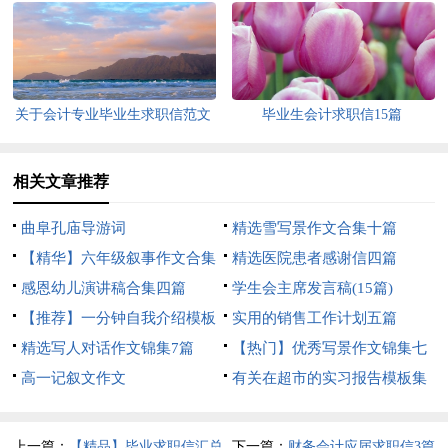
六篇
信3篇
关于会计专业毕业生求职信范文
毕业生会计求职信15篇
汇总6篇
相关文章推荐
曲阜孔庙导游词
精选雪写景作文合集十篇
【精华】六年级叙事作文合集
精选医院患者感谢信四篇
9篇
感恩幼儿演讲稿合集四篇
学生会主席发言稿(15篇)
【推荐】一分钟自我介绍模板
实用的销售工作计划五篇
合集6篇
精选写人对话作文锦集7篇
【热门】优秀写景作文锦集七
高一记叙文作文
篇
有关在超市的实习报告模板集
锦六篇
上一篇：
【精品】毕业求职信汇总
下一篇：
财务会计应届求职信3篇