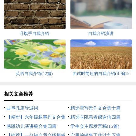
升旗手自我介绍
自我介绍演讲
英语自我介绍(12篇)
面试时简短的自我介绍(汇编15
篇)
相关文章推荐
曲阜孔庙导游词
精选雪写景作文合集十篇
【精华】六年级叙事作文合集
精选医院患者感谢信四篇
9篇
感恩幼儿演讲稿合集四篇
学生会主席发言稿(15篇)
【推荐】一分钟自我介绍模板
实用的销售工作计划五篇