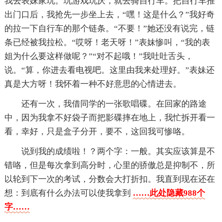
我去表妹家玩。玩游戏玩厌，就去骑自行车。把自行车推
出门口后，我抢先一步坐上去，“嘿！这是什么？”我好奇
的拉一下自行车的那个链条。“不要！”她还没有说完，链
条已经被我拉松。“哎呀！老天呀！”表妹惨叫，“我的表
姐为什么要这样做呢？”“对不起哦！”我吐吐舌头，
说。“算，你进去看电视吧。这里由我来处理好。”表妹还
真是大方呀！我怀着一种不好意思的心情进去。
还有一次，我借同学的一张歌唱碟。在回家的路途
中，因为我拿不好袋子而把影碟摔在地上，我忙拆开看一
看，幸好，只是盒子分开，要不，这回我可惨咯。
说到我的成绩啦！？两个字：一般。其实应该算是不
错咯，但是每次拿到高分时，心里的骄傲总是抑制不，所
以轮到下一次的考试，分数会大打折扣。我直到现在还在
想：到底有什么办法可以使我拿到
……此处隐藏988个
字……