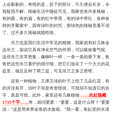
上会黏黏的，奇怪的是，折下的部分，不久便会长全，令
我疑惑不解。辣椒生活中随处可见，我家也有许多辣椒，
有的圆，有的扁，有的红中带黑，有的绿中带红，各种各
样的齐聚家中，因有绿叶的衬托，那绿色的辣椒竟看不清
了。过不多久辣椒就能吃啦。
吊兰也是我们生活中常见的植物，我家就有好几株金
边吊兰，据说它具有净化空气的作用，可以吸收毒气呢。
这些吊兰非常密集，像柳叶一样，一条一条的垂下来，爸
爸把这些吊兰看护的很仔细，把它们放在了一个大大的花
盆里，做足足种了两三盆，可见吊兰之多之密呀。
还有一种植物，又厚又绿的叶子上恺了几朵红花，有
的并没有开，但叶子却是奇形怪状，可我却不知道它的名
字，真是可惜。此外，家里还有几株植物
……此处隐藏
1735个字……
奇，就问婆婆：“婆婆，这是什么呀？”婆婆
说：“这是用来养金鱼的水族箱。”我一看，鱼缸里的水清