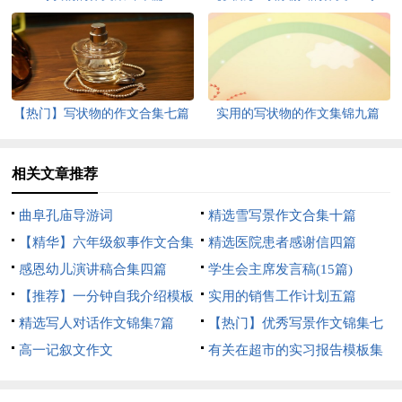
篇
【热门】写状物的作文合集七篇
实用的写状物的作文集锦九篇
相关文章推荐
曲阜孔庙导游词
精选雪写景作文合集十篇
【精华】六年级叙事作文合集
精选医院患者感谢信四篇
9篇
感恩幼儿演讲稿合集四篇
学生会主席发言稿(15篇)
【推荐】一分钟自我介绍模板
实用的销售工作计划五篇
合集6篇
精选写人对话作文锦集7篇
【热门】优秀写景作文锦集七
高一记叙文作文
篇
有关在超市的实习报告模板集
锦六篇