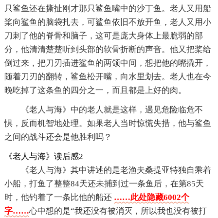
只鲨鱼还在撕扯刚才那只鲨鱼嘴中的沙丁鱼。老人又用船
桨向鲨鱼的脑袋扎去，可鲨鱼依旧不放开鱼，老人又用小
刀刺了他的脊骨和脑子，这可是庞大身体上最脆弱的部
分，他清清楚楚听到头部的软骨折断的声音。他又把桨给
倒过来，把刀刃插进鲨鱼的两颌中间，想把他的嘴撬开，
随着刀刃的翻转，鲨鱼松开嘴，向水里划去。老人也在今
晚吃掉了这条鱼的四分之一，而且都是上好的肉。
《老人与海》中的老人就是这样，遇见危险临危不
惧，反而机智地处理。如果老人当时惊慌失措，他与鲨鱼
之间的战斗还会是他胜利吗？
《老人与海》读后感2
《老人与海》其中讲述的是老渔夫桑提亚特独自乘着
小船，打鱼了整整84天还未捕到过一条鱼后，在第85天
时，他钓着了一条比他的船还
……此处隐藏6002个
字……
心中想的是“我还没有被消灭，所以我也没有被打