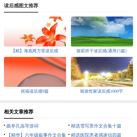
读后感图文推荐
【精】海底两万里读后感
骆驼祥子读后感(通用15篇)
祝福读后感9篇
留侯世家读后感1000字
相关文章推荐
曲阜孔庙导游词
精选雪写景作文合集十篇
【精华】六年级叙事作文合集
精选医院患者感谢信四篇