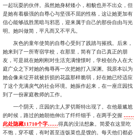
一起玩耍的伙伴。虽然她身材矮小，相貌也并不出众，但
是她有着极强的自尊心与坚强不屈的性格，这让她更加有
信心能够战胜黑暗与邪恶，迎来属于自己的那份自由与光
明。她叫做简，平凡而又不平凡。
灰色的童年使简的自尊心受到了践踏与摧残。后来，
她来到了一所寄宿学校，在那里，简有了自己真正的朋
友，可是就在她刚刚对生活充满憧憬时，学校创办人在大
庭广众之下对她的侮辱再一次把她打入深渊。我原本以为
她会像未绽开就被折损的花蕊那样脆弱，好在她已经适应
了这个充满戾气的社会环境。她振作起来，在一座庄园找
到了一份家庭教师的工作。
一个阴天，庄园的主人罗切斯特出现了。在他最尴尬
的时候，路过的她朝他伸出了纤纤细手，在两手交握
……
此处隐藏11710个字……
得真的没法想象。简爱在这里吃
不饱，穿不暖，有时甚至连饭菜也是馊的。每天他们都必