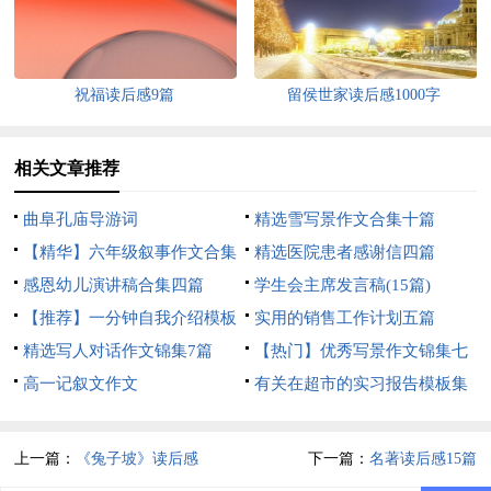
祝福读后感9篇
留侯世家读后感1000字
相关文章推荐
曲阜孔庙导游词
精选雪写景作文合集十篇
【精华】六年级叙事作文合集
精选医院患者感谢信四篇
9篇
感恩幼儿演讲稿合集四篇
学生会主席发言稿(15篇)
【推荐】一分钟自我介绍模板
实用的销售工作计划五篇
合集6篇
精选写人对话作文锦集7篇
【热门】优秀写景作文锦集七
高一记叙文作文
篇
有关在超市的实习报告模板集
锦六篇
上一篇：
《兔子坡》读后感
下一篇：
名著读后感15篇