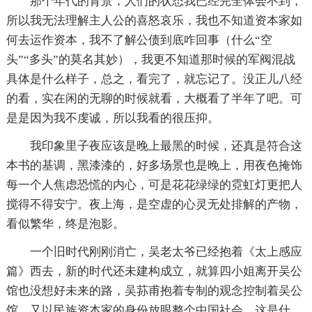
那个年代的背景，人们的状态我已经完全体会不到，
所以我无法理解主人公的喜怒哀乐，我也不知道资本家如
何去运作资本，我不了解公债到底咋回事（什么“空
头”“多头”的莫名其妙），我更不知道那时候的军阀混战
具体是什么样子，总之，看完了，就忘记了。没正儿八经
的看，实在闲的无聊的时候就看，大概看了半年了吧。可
是是因为我不虔诚，所以我看的很压抑。
我印象里子夜应该是晚上最黑的时候，还真是符合这
本书的基调，黑漆漆的，好多场景也是晚上，用夜色掩饰
每一个人焦虑恐慌的内心，可是花花绿绿的霓虹灯更把人
搅得不得安宁。夜上海，是空虚的心灵无处排解的产物，
看似繁华，终是泡影。
一个旧时代刚刚消亡，吴老太爷已经抱着《太上感应
篇》西去，新的时代还未建构成立，就算四小姐离开吴公
馆也没想好未来的路，吴荪甫抱着专制的观念控制着吴公
馆，又以民族资本家的身份放眼整个中国社会，这是什