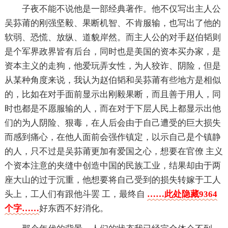
子夜不能不说他是一部经典著作。他不仅写出主人公
吴荪莆的刚强坚毅、果断机智、不肯服输，也写出了他的
软弱、恐慌、放纵、道貌岸然。而主人公的对手赵伯韬则
是个军界政界皆有后台，同时也是美国的资本买办家，是
资本主义的走狗，他爱玩弄女性，为人狡诈、阴险，但是
从某种角度来说，我认为赵伯韬和吴荪莆有些地方是相似
的，比如在对手面前显示出刚毅果断，而且善于用人，同
时也都是不愿服输的人，而在对于下层人民上都显示出他
们的为人阴险、狠毒，在人后会由于自己遭受的巨大损失
而感到痛心，在他人面前会强作镇定，以示自己是个镇静
的人，只不过是吴荪莆更加有爱国之心，想要在官僚 主义
个资本注意的夹缝中创造中国的民族工业，结果却由于两
座大山的过于沉重，他想要将自己受到的损失转嫁于工人
头上，工人们有跟他斗罢 工，最终自
……此处隐藏9364
个字……
好东西不好消化。