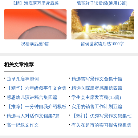
【精】海底两万里读后感
骆驼祥子读后感(通用15篇)
祝福读后感9篇
留侯世家读后感1000字
相关文章推荐
曲阜孔庙导游词
精选雪写景作文合集十篇
【精华】六年级叙事作文合集
精选医院患者感谢信四篇
9篇
感恩幼儿演讲稿合集四篇
学生会主席发言稿(15篇)
【推荐】一分钟自我介绍模板
实用的销售工作计划五篇
合集6篇
精选写人对话作文锦集7篇
【热门】优秀写景作文锦集七
高一记叙文作文
篇
有关在超市的实习报告模板集
锦六篇