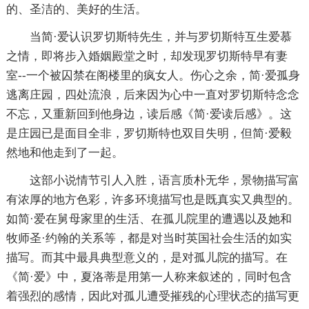
的、圣洁的、美好的生活。
当简·爱认识罗切斯特先生，并与罗切斯特互生爱慕
之情，即将步入婚姻殿堂之时，却发现罗切斯特早有妻
室--一个被囚禁在阁楼里的疯女人。伤心之余，简·爱孤身
逃离庄园，四处流浪，后来因为心中一直对罗切斯特念念
不忘，又重新回到他身边，读后感《简·爱读后感》。这
是庄园已是面目全非，罗切斯特也双目失明，但简·爱毅
然地和他走到了一起。
这部小说情节引人入胜，语言质朴无华，景物描写富
有浓厚的地方色彩，许多环境描写也是既真实又典型的。
如简·爱在舅母家里的生活、在孤儿院里的遭遇以及她和
牧师圣·约翰的关系等，都是对当时英国社会生活的如实
描写。而其中最具典型意义的，是对孤儿院的描写。在
《简·爱》中，夏洛蒂是用第一人称来叙述的，同时包含
着强烈的感情，因此对孤儿遭受摧残的心理状态的描写更