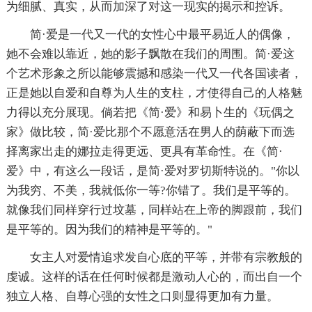
为细腻、真实，从而加深了对这一现实的揭示和控诉。
简·爱是一代又一代的女性心中最平易近人的偶像，
她不会难以靠近，她的影子飘散在我们的周围。简·爱这
个艺术形象之所以能够震撼和感染一代又一代各国读者，
正是她以自爱和自尊为人生的支柱，才使得自己的人格魅
力得以充分展现。倘若把《简·爱》和易卜生的《玩偶之
家》做比较，简·爱比那个不愿意活在男人的荫蔽下而选
择离家出走的娜拉走得更远、更具有革命性。在《简·
爱》中，有这么一段话，是简·爱对罗切斯特说的。"你以
为我穷、不美，我就低你一等?你错了。我们是平等的。
就像我们同样穿行过坟墓，同样站在上帝的脚跟前，我们
是平等的。因为我们的精神是平等的。"
女主人对爱情追求发自心底的平等，并带有宗教般的
虔诚。这样的话在任何时候都是激动人心的，而出自一个
独立人格、自尊心强的女性之口则显得更加有力量。