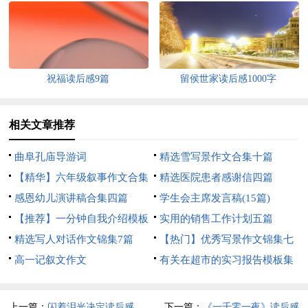
祝福读后感9篇
留侯世家读后感1000字
相关文章推荐
曲阜孔庙导游词
精选雪写景作文合集十篇
【精华】六年级叙事作文合集
精选医院患者感谢信四篇
9篇
感恩幼儿演讲稿合集四篇
学生会主席发言稿(15篇)
【推荐】一分钟自我介绍模板
实用的销售工作计划五篇
合集6篇
精选写人对话作文锦集7篇
【热门】优秀写景作文锦集七
高一记叙文作文
篇
有关在超市的实习报告模板集
锦六篇
上一篇：
闪着泪光决定读后感
下一篇：
《一千零一夜》读后感