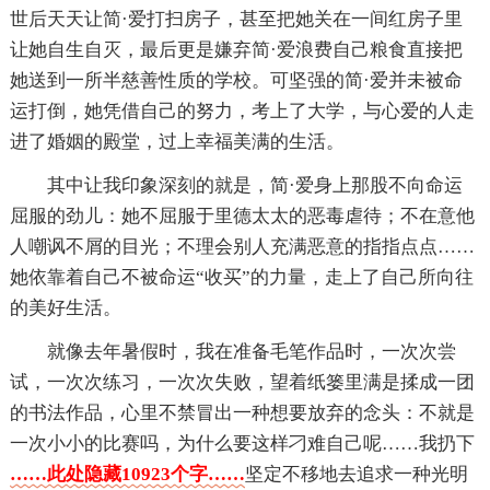
世后天天让简·爱打扫房子，甚至把她关在一间红房子里
让她自生自灭，最后更是嫌弃简·爱浪费自己粮食直接把
她送到一所半慈善性质的学校。可坚强的简·爱并未被命
运打倒，她凭借自己的努力，考上了大学，与心爱的人走
进了婚姻的殿堂，过上幸福美满的生活。
其中让我印象深刻的就是，简·爱身上那股不向命运
屈服的劲儿：她不屈服于里德太太的恶毒虐待；不在意他
人嘲讽不屑的目光；不理会别人充满恶意的指指点点……
她依靠着自己不被命运“收买”的力量，走上了自己所向往
的美好生活。
就像去年暑假时，我在准备毛笔作品时，一次次尝
试，一次次练习，一次次失败，望着纸篓里满是揉成一团
的书法作品，心里不禁冒出一种想要放弃的念头：不就是
一次小小的比赛吗，为什么要这样刁难自己呢……我扔下
……此处隐藏10923个字……
坚定不移地去追求一种光明