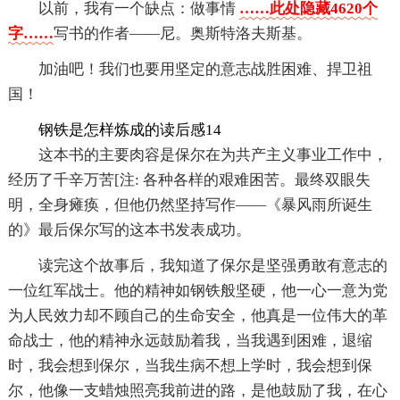
以前，我有一个缺点：做事情
……此处隐藏4620个
字……
写书的作者——尼。奥斯特洛夫斯基。
加油吧！我们也要用坚定的意志战胜困难、捍卫祖
国！
钢铁是怎样炼成的读后感14
这本书的主要肉容是保尔在为共产主义事业工作中，
经历了千辛万苦[注: 各种各样的艰难困苦。最终双眼失
明，全身瘫痪，但他仍然坚持写作——《暴风雨所诞生
的》最后保尔写的这本书发表成功。
读完这个故事后，我知道了保尔是坚强勇敢有意志的
一位红军战士。他的精神如钢铁般坚硬，他一心一意为党
为人民效力却不顾自己的生命安全，他真是一位伟大的革
命战士，他的精神永远鼓励着我，当我遇到困难，退缩
时，我会想到保尔，当我生病不想上学时，我会想到保
尔，他像一支蜡烛照亮我前进的路，是他鼓励了我，在心