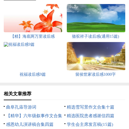
【精】海底两万里读后感
骆驼祥子读后感(通用15篇)
祝福读后感9篇
留侯世家读后感1000字
相关文章推荐
曲阜孔庙导游词
精选雪写景作文合集十篇
【精华】六年级叙事作文合集
精选医院患者感谢信四篇
9篇
感恩幼儿演讲稿合集四篇
学生会主席发言稿(15篇)