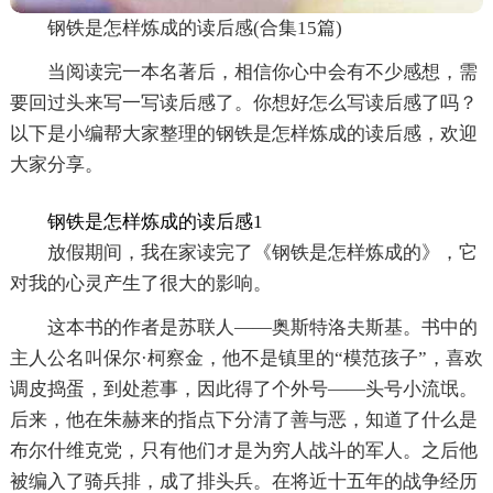
钢铁是怎样炼成的读后感(合集15篇)
当阅读完一本名著后，相信你心中会有不少感想，需
要回过头来写一写读后感了。你想好怎么写读后感了吗？
以下是小编帮大家整理的钢铁是怎样炼成的读后感，欢迎
大家分享。
钢铁是怎样炼成的读后感1
放假期间，我在家读完了《钢铁是怎样炼成的》，它
对我的心灵产生了很大的影响。
这本书的作者是苏联人——奥斯特洛夫斯基。书中的
主人公名叫保尔·柯察金，他不是镇里的“模范孩子”，喜欢
调皮捣蛋，到处惹事，因此得了个外号——头号小流氓。
后来，他在朱赫来的指点下分清了善与恶，知道了什么是
布尔什维克党，只有他们オ是为穷人战斗的军人。之后他
被编入了骑兵排，成了排头兵。在将近十五年的战争经历