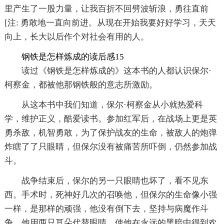
里产生了一股力量，让我百折不回劈波斩浪，勇往直前
[注: 勇敢地一直向前进。从现在开始我要好好学习，天天
向上，长大以后作个对社会有用的人。
钢铁是怎样炼成的读后感15
读过《钢铁是怎样炼成的》这本书的人都认识保尔·
柯察金，都被他那钢铁般的意志所激励。
从这本书中我们知道，保尔·柯察金从小就热爱科
学，维护正义，酷爱读书。参加红军后，在战场上更是英
勇杀敌，机智勇敢，为了保护战友的生命，被敌人的炮弹
炸瞎了了只眼睛，但保尔没有被痛苦所吓倒，仍然参加战
斗。
战争结束后，保尔的另一只眼睛也坏了，看不见东
西。手术时，死神好几次的召唤他，但保尔的生命像小强
一样，是那样的顽强，他没有倒下去，坚持与病魔作斗
争。他用两只耳朵代替眼睛，使他在永远的黑暗中得到欢