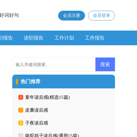
好词好句
会员注册
会员登录
职报告
述职报告
工作计划
工作报告
热门推荐
童年读后感(精选15篇)
1
皮囊读后感
2
子夜读后感
3
骆驼祥子读后感(通用15篇)
4