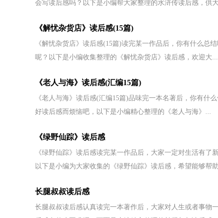
会写读后感吗？以下是小编帮大家整理的水浒传读后感，供大.
《解忧杂货店》读后感(15篇)
《解忧杂货店》读后感(15篇)读完某一作品后，你有什么
呢？以下是小编收集整理的《解忧杂货店》读后感，欢迎大...
《老人与海》读后感(汇编15篇)
《老人与海》读后感(汇编15篇)品味完一本名著后，你有
好读后感而烦恼吧，以下是小编精心整理的《老人与海》...
《绿野仙踪》读后感
《绿野仙踪》读后感读完某一作品后，大家一定对生活有了
以下是小编为大家收集的《绿野仙踪》读后感，希望能够帮助.
长腿叔叔读后感
长腿叔叔读后感认真读完一本著作后，大家对人生或者事物