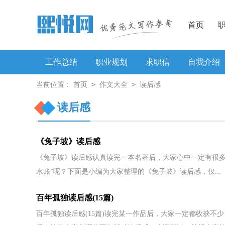
首页
工作总结
职业规划
求职信
自我介绍
>
>
当前位置：
首页
作文大全
读后感
工作方案
读后感
《兔子坡》读后感
《兔子坡》读后感认真读完一本名著后，大家心中一定有很多
水账”呢？下面是小编为大家整理的《兔子坡》读后感，仅...
百年孤独读后感(15篇)
百年孤独读后感(15篇)读完某一作品后，大家一定都收获