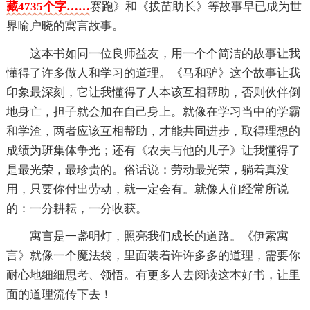
藏4735个字……
赛跑》和《拔苗助长》等故事早已成为世
界喻户晓的寓言故事。
这本书如同一位良师益友，用一个个简洁的故事让我
懂得了许多做人和学习的道理。《马和驴》这个故事让我
印象最深刻，它让我懂得了人本该互相帮助，否则伙伴倒
地身亡，担子就会加在自己身上。就像在学习当中的学霸
和学渣，两者应该互相帮助，才能共同进步，取得理想的
成绩为班集体争光；还有《农夫与他的儿子》让我懂得了
是最光荣，最珍贵的。俗话说：劳动最光荣，躺着真没
用，只要你付出劳动，就一定会有。就像人们经常所说
的：一分耕耘，一分收获。
寓言是一盏明灯，照亮我们成长的道路。《伊索寓
言》就像一个魔法袋，里面装着许许多多的道理，需要你
耐心地细细思考、领悟。有更多人去阅读这本好书，让里
面的道理流传下去！