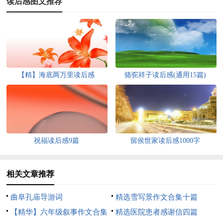
读后感图文推荐
【精】海底两万里读后感
骆驼祥子读后感(通用15篇)
祝福读后感9篇
留侯世家读后感1000字
相关文章推荐
曲阜孔庙导游词
精选雪写景作文合集十篇
【精华】六年级叙事作文合集
精选医院患者感谢信四篇