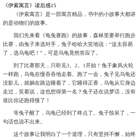
《伊索寓言》读后感15
《伊索寓言》是一部寓言精品，书中的小故事大都讲
的是动物们的故事。
我们先来看《龟兔赛跑》的故事，森林里要举行跑步
比赛，由兔子来选对手，兔子哈哈大笑地说：“这太容易
了，选乌龟吧！”，可是乌龟竟然答应了。
到了比赛那天，只听见3。2。1开始！兔子象风火轮
一样跑，乌龟在慢吞吞地走着。跑了一会，兔子见乌龟还
没影儿，就躺在路边睡着了，它睡得正香，乌龟从它身边
走过，笑着说，这也想得第一名？兔子还在说梦话，没有
谁比你还跑得慢了！
等兔子醒了，乌龟已经到了终点了。兔子惊呆了，一
句话也说不出来。
这个故事让我明白了一个道理，只有坚持不懈，始终