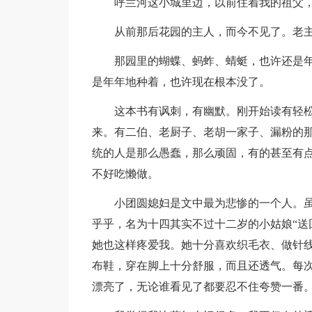
呼兰河这小城里边，以前住着我的祖父
从前那后花园的主人，而今不见了。老
那园里的蝴蝶、蚂蚱、蜻蜓，也许还是
是年年地种着，也许现在根本没了。
这本书有讽刺，有幽默。刚开始读有轻
来。有二伯、老厨子、老胡一家子、漏粉的
统的人是那么愚蠢，那么顽固，有的甚至有
不好吃懒做。
小团圆媳妇是文中最为悲惨的一个人。
乎乎，名为十四其实不过十二岁的小姑娘“送
她也这样疼爱我。她十分喜欢织毛衣、做针
布鞋，穿在脚上十分舒服，而且还透气。每
漂亮了，无论谁看见了都要忍不住夸赞一番