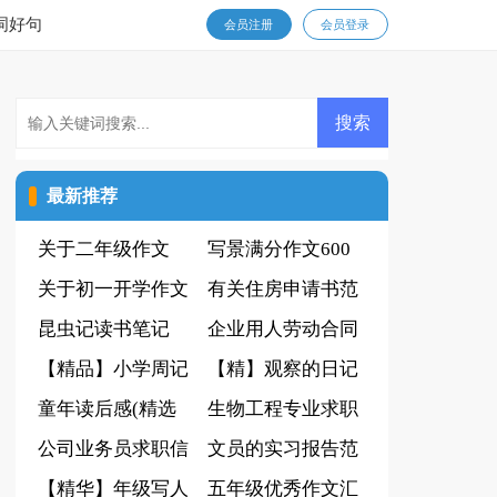
词好句
会员注册
会员登录
最新推荐
关于二年级作文
写景满分作文600
300字锦集7篇
关于初一开学作文
字集锦六篇
有关住房申请书范
锦集6篇
昆虫记读书笔记
文锦集八篇
企业用人劳动合同
【热门】
【精品】小学周记
【精】观察的日记
集锦6篇
童年读后感(精选
生物工程专业求职
15篇)
公司业务员求职信
信范文锦集八篇
文员的实习报告范
7篇
【精华】年级写人
文汇编六篇
五年级优秀作文汇