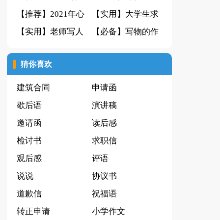
的作文300字汇总
【推荐】2021年心
编6篇
【实用】大学生求
10篇
情不好的签名集锦
【实用】老师写人
职信3篇
【必备】写物的作
75句
作文300字汇编八
文集锦7篇
猜你喜欢
篇
建筑合同
申请函
歇后语
演讲稿
邀请函
读后感
检讨书
求职信
观后感
评语
说说
协议书
道歉信
祝福语
转正申请
小学作文