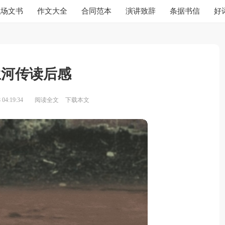
职场文书
作文大全
合同范本
演讲致辞
条据书信
好
兰河传读后感
04:19:34
阅读全文
下载本文