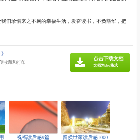
。
让我们珍惜来之不易的幸福生活，发奋读书，不负韶华，把
c》
点击下载文档
方便收藏和打印
文档为doc格式
用
祝福读后感9篇
留侯世家读后感1000