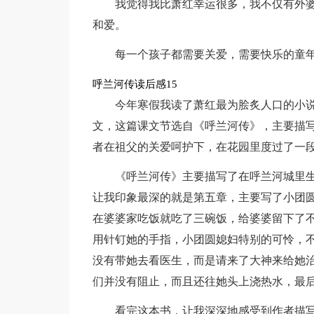
我觉得我比萧红幸运很多，我不仅有外
和爱。
每一个孩子都需要关爱，需要快乐的童
呼兰河传读后感15
今年寒假我读了萧红最为脍炙人口的小
文，这篇课文节选自《呼兰河传》，主要描
者在祖父的关爱呵护下，在花园里度过了一
《呼兰河传》主要描写了在呼兰河城里
让我印象最深的就是第五章，主要写了小团圆
在婆婆家吃饭就吃了三碗饭，给婆婆留下了
用针钉她的手指，小团圆媳妇特别的可怜，
没有带她去看医生，而是请来了大神来给她
们并没有阻止，而且还往她头上浇热水，最
看完这本书，让我深深地感受到作者描