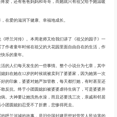
婆疼爱，还有爸爸妈妈和哥哥，而她就只有祖父给予她温暖
年，在爱的滋润下健康、幸福地成长。
说《呼兰河传》。本周老师又给我们讲了《祖父的园子》一
写了作者童年时候在祖父的大花园里面自由自在的生活，作
段快乐的童年。
生活的人们每天发生的一些事情。整个小说分为七章，其中
媳妇在她在12岁的时候就被卖到了婆婆家，因为她第一次
不好的印象，婆婆对她严加管教，每天都打她，有时甚至还
不敢反抗。终于小团圆媳妇被婆婆虐待生病了，可是婆婆并
治病。大神要让她洗热水澡，而且还要洗三次，亲戚和邻居
后小团圆媳妇忍受不了折磨，悲惨得死去。
写的呼兰河城的故事，是旧中国封建思想对劳苦人民迫害的