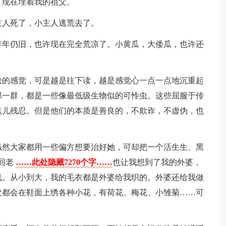
，现在埋着我的祖父。
主人死了，小主人逃荒去了。
年年仍旧，也许现在完全荒凉了。小黄瓜，大倭瓜，也许还
松的感觉，可是越是往下读，越是感觉心一点一点地沉重起
那一群，都是一些像最低级生物似的可怜虫。这些屈服于传
点儿残忍。但是他们的本质是善良的，不欺诈，不虚伪，也
虽然大家都用一些偏方想要治好她，可却把一个活生生、黑
回老
……此处隐藏7270个字……
也让我想到了我的外婆，
线。从小到大，我的毛衣都是外婆给我织的。外婆还给我做
次都会在鞋面上绣各种小花，有荷花、梅花、小雏菊……可
。